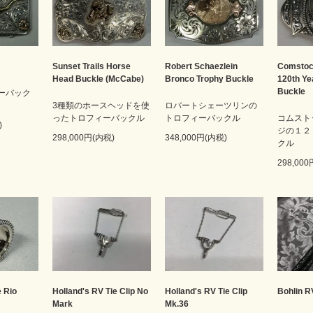
Sunset Trails Horse
Robert Schaezlein
Comstoc
Head Buckle (McCabe)
Bronco Trophy Buckle
120th Ye
Buckle
フィーバック
3種類のホースヘッドを使
ロバートシェーツリンの
ったトロフィーバックル
トロフィーバックル
コムスト
)
ジの１２
298,000円(内税)
348,000円(内税)
クル
298,00
 Rio
Holland's RV Tie Clip No
Holland's RV Tie Clip
Bohlin R
Mark
Mk.36