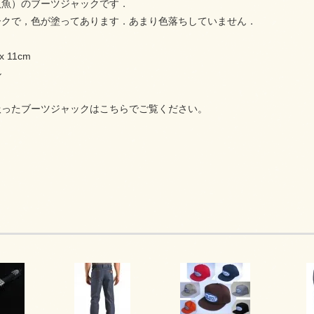
人魚）のブーツジャックです．
ークで，色が塗ってあります．あまり色落ちしていません．
 11cm
ル
扱ったブーツジャックは
こちら
でご覧ください。