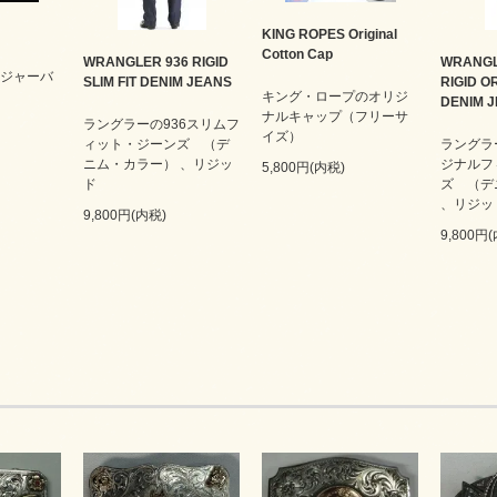
KING ROPES Original
Cotton Cap
WRANGLER 936 RIGID
WRANGL
 レンジャーバ
SLIM FIT DENIM JEANS
RIGID OR
キング・ロープのオリジ
DENIM 
ナルキャップ（フリーサ
ラングラーの936スリムフ
イズ）
ィット・ジーンズ （デ
ラングラ
ニム・カラー） 、リジッ
ジナルフ
5,800円(内税)
ド
ズ （デ
、リジッ
9,800円(内税)
9,800円