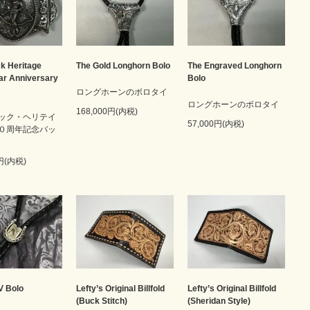
k Heritage
The Gold Longhorn Bolo
The Engraved Longhorn
ar Anniversary
Bolo
ロングホーンのボロタイ
ロングホーンのボロタイ
168,000円(内税)
ック・ヘリテイ
57,000円(内税)
０周年記念バッ
0円(内税)
V Bolo
Lefty’s Original Billfold
Lefty’s Original Billfold
(Buck Stitch)
(Sheridan Style)