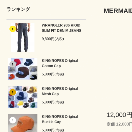
ランキング
MERMAI
WRANGLER 936 RIGID
1
SLIM FIT DENIM JEANS
9,800円(内税)
KING ROPES Original
2
Cotton Cap
5,800円(内税)
KING ROPES Original
3
Mesh Cap
5,800円(内税)
12,000
KING ROPES Original
4
Buckle Cap
定価 12,000
5,800円(内税)