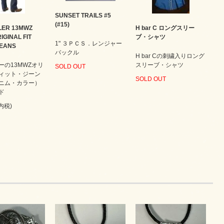
SUNSET TRAILS #5
(#15)
ER 13MWZ
H bar C ロングスリー
IGINAL FIT
ブ・シャツ
1" ３ＰＣＳ．レンジャー
JEANS
バックル
H bar Cの刺繍入りロング
ーの13MWZオリ
スリーブ・シャツ
SOLD OUT
ィット・ジーン
SOLD OUT
ニム・カラー）
ド
(内税)