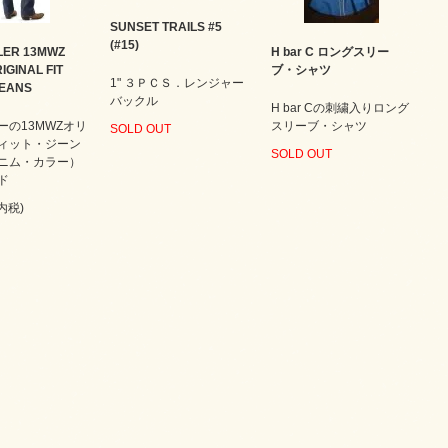
SUNSET TRAILS #5
(#15)
ER 13MWZ
H bar C ロングスリー
IGINAL FIT
ブ・シャツ
1" ３ＰＣＳ．レンジャー
JEANS
バックル
H bar Cの刺繍入りロング
ーの13MWZオリ
スリーブ・シャツ
SOLD OUT
ィット・ジーン
SOLD OUT
ニム・カラー）
ド
(内税)