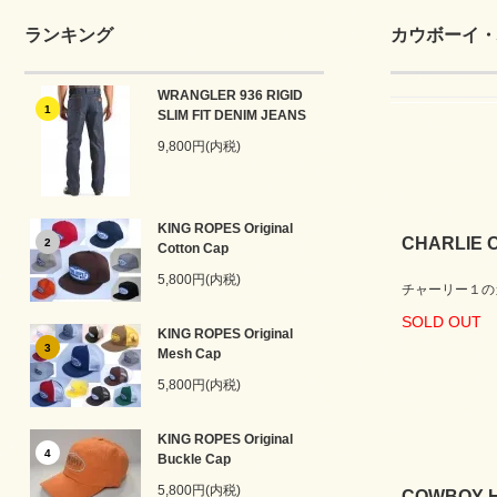
ランキング
カウボーイ・
WRANGLER 936 RIGID
1
SLIM FIT DENIM JEANS
9,800円(内税)
KING ROPES Original
CHARLIE 
2
Cotton Cap
5,800円(内税)
チャーリー１の
SOLD OUT
KING ROPES Original
3
Mesh Cap
5,800円(内税)
KING ROPES Original
4
Buckle Cap
5,800円(内税)
COWBOY H