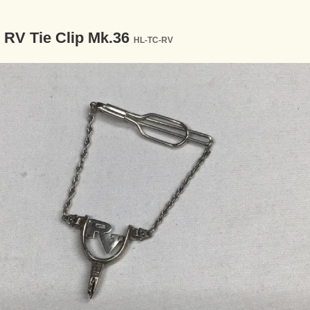
s RV Tie Clip Mk.36
HL-TC-RV