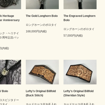
k Heritage
The Gold Longhorn Bolo
The Engraved Longhorn
ar Anniversary
Bolo
ロングホーンのボロタイ
ロングホーンのボロタイ
168,000円(内税)
ック・ヘリテイ
57,000円(内税)
０周年記念バッ
0円(内税)
V Bolo
Lefty’s Original Billfold
Lefty’s Original Billfold
(Buck Stitch)
(Sheridan Style)
ロスビジタドー
ロタイ
カードケース付き札入れ
カードケース付き札入れ