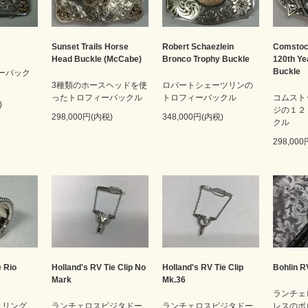
Sunset Trails Horse
Robert Schaezlein
Comstoc
Head Buckle (McCabe)
Bronco Trophy Buckle
120th Ye
Buckle
フィーバック
3種類のホースヘッドを使
ロバートシェーツリンの
ったトロフィーバックル
トロフィーバックル
コムスト
)
ジの１２
298,000円(内税)
348,000円(内税)
クル
298,00
 Rio
Holland's RV Tie Clip No
Holland's RV Tie Clip
Bohlin R
Mark
Mk.36
ランチェ
ＳＳリング
ランチェロスビジタドー
ランチェロスビジタドー
レスのボ