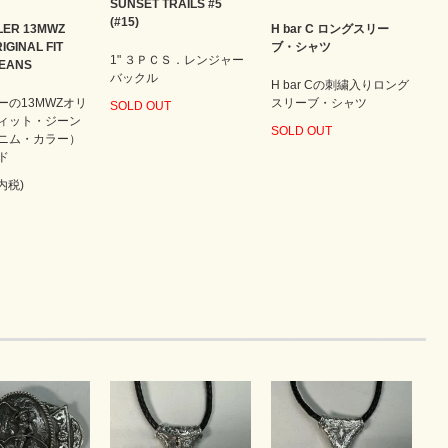
SUNSET TRAILS #5
(#15)
ER 13MWZ
H bar C ロングスリー
IGINAL FIT
ブ・シャツ
1" ３ＰＣＳ．レンジャー
JEANS
バックル
H bar Cの刺繍入りロング
ーの13MWZオリ
スリーブ・シャツ
SOLD OUT
ィット・ジーン
SOLD OUT
ニム・カラー）
ド
(内税)