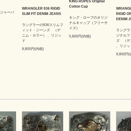
KING ROPES Original
Cotton Cap
WRANGLER 936 RIGID
WRANGL
 レンジャーバ
SLIM FIT DENIM JEANS
RIGID OR
キング・ロープのオリジ
DENIM 
ナルキャップ（フリーサ
ラングラーの936スリムフ
イズ）
ィット・ジーンズ （デ
ラングラ
ニム・カラー） 、リジッ
ジナルフ
5,800円(内税)
ド
ズ （デ
、リジッ
9,800円(内税)
9,800円