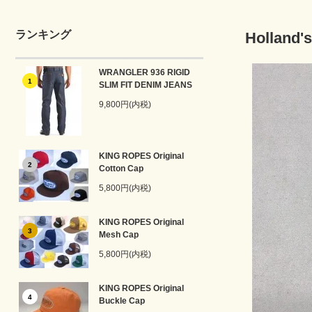
ランキング
Holland'
WRANGLER 936 RIGID
1
SLIM FIT DENIM JEANS
9,800円(内税)
KING ROPES Original
2
Cotton Cap
5,800円(内税)
KING ROPES Original
3
Mesh Cap
5,800円(内税)
KING ROPES Original
4
Buckle Cap