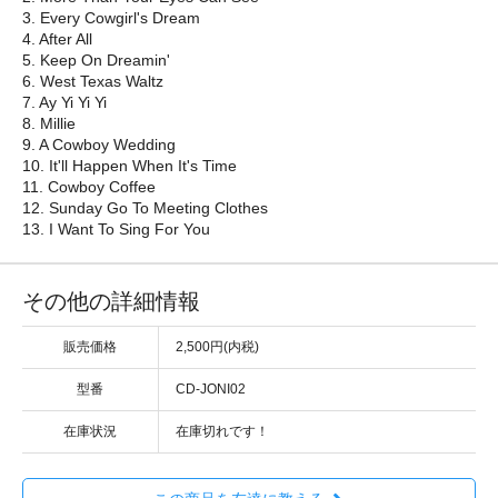
3. Every Cowgirl's Dream
4. After All
5. Keep On Dreamin'
6. West Texas Waltz
7. Ay Yi Yi Yi
8. Millie
9. A Cowboy Wedding
10. It'll Happen When It's Time
11. Cowboy Coffee
12. Sunday Go To Meeting Clothes
13. I Want To Sing For You
その他の詳細情報
販売価格
2,500円(内税)
型番
CD-JONI02
在庫状況
在庫切れです！